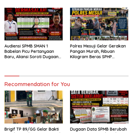
Digital
di Kelurahan Kampung
Rempak
Audiensi SPMB SMAN 1
Polres Mesuji Gelar Gerakan
Babelan Picu Pertanyaan
Pangan Murah, Ribuan
Baru, Aliansi Soroti Dugaan
Kilogram Beras SPHP
Perubahan Data Domisili
Disalurkan untuk Bantu
Warga dan Kendalikan Inflasi
Recommendation for You
Brigif TP 89/GG Gelar Bakti
Dugaan Data SPMB Berubah