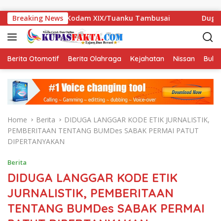
Skip to content
UT ke-1 Kodam XIX/Tuanku Tambusai
Breaking News
Dugaan Data SPMB B
Berita Otomotif
Berita Olahraga
Kejahatan
Nissan
Bulut
Home
Berita
DIDUGA LANGGAR KODE ETIK JURNALISTIK,
PEMBERITAAN TENTANG BUMDes SABAK PERMAI PATUT
DIPERTANYAKAN
Berita
DIDUGA LANGGAR KODE ETIK
JURNALISTIK, PEMBERITAAN
TENTANG BUMDes SABAK PERMAI