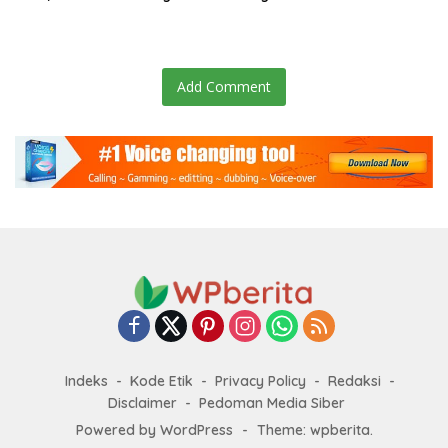
Perubahan Data Domisili
Disalurkan untuk Bantu
Warga dan Kendalikan Inflasi
Add Comment
Indeks
Kode Etik
Privacy Policy
Redaksi
Disclaimer
Pedoman Media Siber
Powered by WordPress
-
Theme: wpberita.