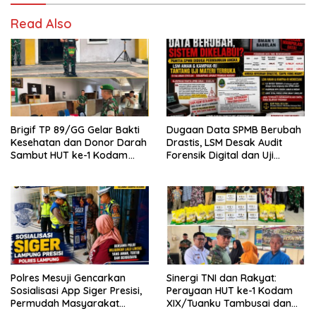
Read Also
Brigif TP 89/GG Gelar Bakti
Dugaan Data SPMB Berubah
Kesehatan dan Donor Darah
Drastis, LSM Desak Audit
Sambut HUT ke-1 Kodam
Forensik Digital dan Uji
XIX/Tuanku Tambusai
Materi Terbuka di SMAN 1
Babelan
Polres Mesuji Gencarkan
Sinergi TNI dan Rakyat:
Sosialisasi App Siger Presisi,
Perayaan HUT ke-1 Kodam
Permudah Masyarakat
XIX/Tuanku Tambusai dan
Sampaikan Laporan Secara
Brigif TP 89/Gimpam Gasib