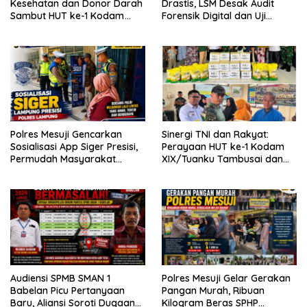
Kesehatan dan Donor Darah
Drastis, LSM Desak Audit
Sambut HUT ke-1 Kodam
Forensik Digital dan Uji
XIX/Tuanku Tambusai
Materi Terbuka di SMAN 1
Babelan
Polres Mesuji Gencarkan
Sinergi TNI dan Rakyat:
Sosialisasi App Siger Presisi,
Perayaan HUT ke-1 Kodam
Permudah Masyarakat
XIX/Tuanku Tambusai dan
Sampaikan Laporan Secara
Brigif TP 89/Gimpam Gasib
Digital
di Kelurahan Kampung
Rempak
Audiensi SPMB SMAN 1
Polres Mesuji Gelar Gerakan
Babelan Picu Pertanyaan
Pangan Murah, Ribuan
Baru, Aliansi Soroti Dugaan
Kilogram Beras SPHP