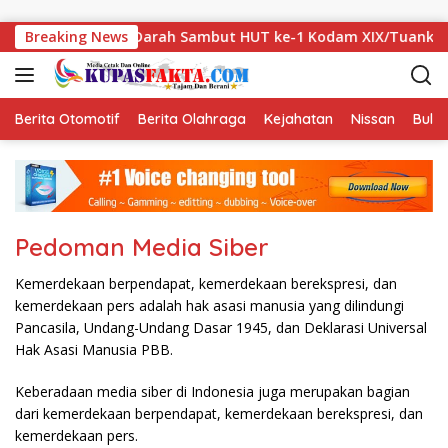
Skip to content
esehatan dan Donor Darah Sambut HUT ke-1 Kodam XIX/Tuanku 
Breaking News
Berita Otomotif
Berita Olahraga
Kejahatan
Nissan
Bulut
Pedoman Media Siber
Kemerdekaan berpendapat, kemerdekaan berekspresi, dan
kemerdekaan pers adalah hak asasi manusia yang dilindungi
Pancasila, Undang-Undang Dasar 1945, dan Deklarasi Universal
Hak Asasi Manusia PBB.
Keberadaan media siber di Indonesia juga merupakan bagian
dari kemerdekaan berpendapat, kemerdekaan berekspresi, dan
kemerdekaan pers.