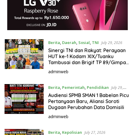
Berita
,
Daerah
,
Sosial
,
TNI
July 29, 2026
Sinergi TNI dan Rakyat: Perayaan
HUT ke-1 Kodam XIX/Tuanku
Tambusai dan Brigif TP 89/Gimpam
Gasib di Kelurahan Kampung
adminweb
Rempak
Berita
,
Pemerintah
,
Pendidikan
July 29,
2026
Audiensi SPMB SMAN 1 Babelan Picu
Pertanyaan Baru, Aliansi Soroti
Dugaan Perubahan Data Domisili
adminweb
Berita
,
Kepolisian
July 27, 2026