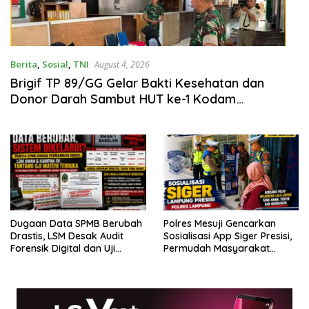
Berita
,
Sosial
,
TNI
August 4, 2026
Brigif TP 89/GG Gelar Bakti Kesehatan dan
Donor Darah Sambut HUT ke-1 Kodam
XIX/Tuanku Tambusai
Dugaan Data SPMB Berubah
Polres Mesuji Gencarkan
Drastis, LSM Desak Audit
Sosialisasi App Siger Presisi,
Forensik Digital dan Uji
Permudah Masyarakat
Materi Terbuka di SMAN 1
Sampaikan Laporan Secara
Babelan
Digital