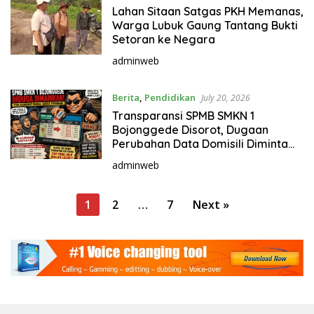
Lahan Sitaan Satgas PKH Memanas,
Warga Lubuk Gaung Tantang Bukti
Setoran ke Negara
adminweb
Berita
,
Pendidikan
July 20, 2026
Transparansi SPMB SMKN 1
Bojonggede Disorot, Dugaan
Perubahan Data Domisili Diminta
Diaudit
adminweb
P
1
2
…
7
Next »
o
s
t
s
p