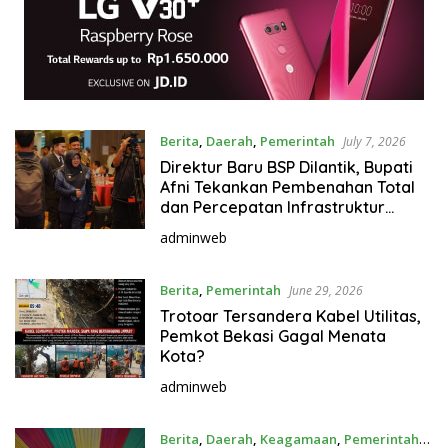
Berita
,
Daerah
,
Pemerintah
July 7, 2026
Direktur Baru BSP Dilantik, Bupati
Afni Tekankan Pembenahan Total
dan Percepatan Infrastruktur
Migas
adminweb
Berita
,
Pemerintah
June 29, 2026
Trotoar Tersandera Kabel Utilitas,
Pemkot Bekasi Gagal Menata
Kota?
adminweb
Berita
,
Daerah
,
Keagamaan
,
Pemerintah