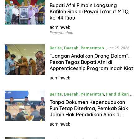
June 28, 2026
Bupati Afni Pimpin Langsung
Kafilah Siak di Pawai Ta’aruf MTQ
ke-44 Riau
adminweb
Pemerintahan
Berita
,
Daerah
,
Pemerintah
June 25, 2026
“Jangan Andalkan Orang Dalam”,
Pesan Tegas Bupati Afni di
Apprenticeship Program Indah Kiat
adminweb
Berita
,
Daerah
,
Pemerintah
,
Pendidikan
June 25, 2026
Tanpa Dokumen Kependudukan
Pun Tetap Diterima, Pemkab Siak
Jamin Hak Pendidikan Anak di
SPMB 2026
adminweb