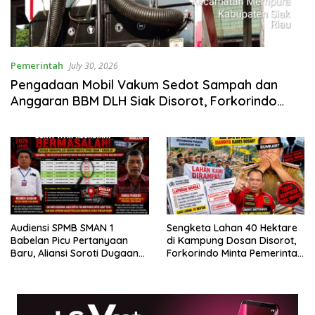
Pemerintah
July 30, 2026
Pengadaan Mobil Vakum Sedot Sampah dan
Anggaran BBM DLH Siak Disorot, Forkorindo
Akan Lapor ke APH
Audiensi SPMB SMAN 1
Sengketa Lahan 40 Hektare
Babelan Picu Pertanyaan
di Kampung Dosan Disorot,
Baru, Aliansi Soroti Dugaan
Forkorindo Minta Pemerintah
Perubahan Data Domisili
Kampung dan Pemkab Siak
Bertindak