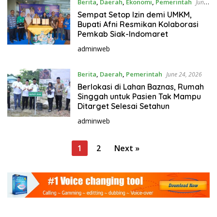
Berita
,
Daerah
,
Ekonomi
,
Pemerintah
June
25, 2026
Sempat Setop Izin demi UMKM,
Bupati Afni Resmikan Kolaborasi
Pemkab Siak-Indomaret
adminweb
Berita
,
Daerah
,
Pemerintah
June 24, 2026
Berlokasi di Lahan Baznas, Rumah
Singgah untuk Pasien Tak Mampu
Ditarget Selesai Setahun
adminweb
P
1
2
Next »
o
s
t
s
p