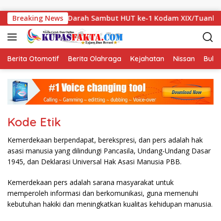
Skip to content
esehatan dan Donor Darah Sambut HUT ke-1 Kodam XIX/Tuanku 
Breaking News
Berita Otomotif
Berita Olahraga
Kejahatan
Nissan
Bulut
Kode Etik
Kemerdekaan berpendapat, berekspresi, dan pers adalah hak
asasi manusia yang dilindungi Pancasila, Undang-Undang Dasar
1945, dan Deklarasi Universal Hak Asasi Manusia PBB.
Kemerdekaan pers adalah sarana masyarakat untuk
memperoleh informasi dan berkomunikasi, guna memenuhi
kebutuhan hakiki dan meningkatkan kualitas kehidupan manusia.