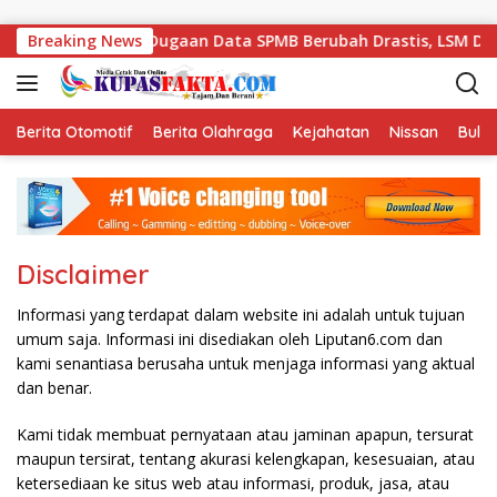
Skip to content
Tambusai
Breaking News
Dugaan Data SPMB Berubah Drastis, LSM Desak 
Berita Otomotif
Berita Olahraga
Kejahatan
Nissan
Bulut
Disclaimer
Informasi yang terdapat dalam website ini adalah untuk tujuan
umum saja. Informasi ini disediakan oleh Liputan6.com dan
kami senantiasa berusaha untuk menjaga informasi yang aktual
dan benar.
Kami tidak membuat pernyataan atau jaminan apapun, tersurat
maupun tersirat, tentang akurasi kelengkapan, kesesuaian, atau
ketersediaan ke situs web atau informasi, produk, jasa, atau