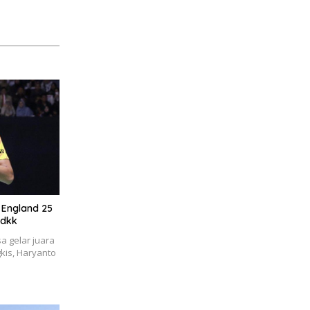
l England 25
 dkk
a gelar juara
kis, Haryanto