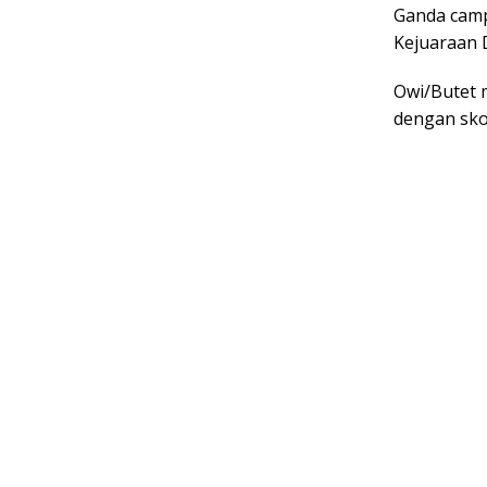
Ganda camp
Kejuaraan D
Owi/Butet 
dengan skor