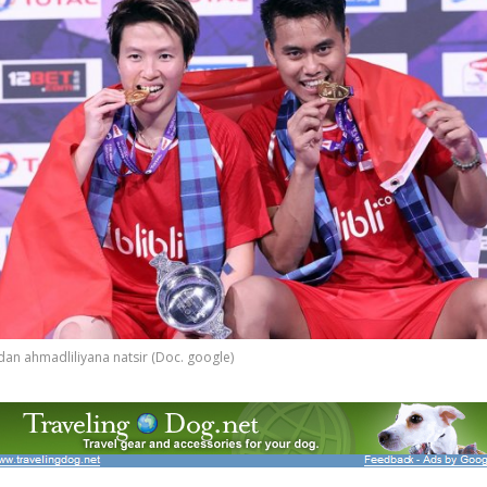
dan ahmadliliyana natsir (Doc. google)