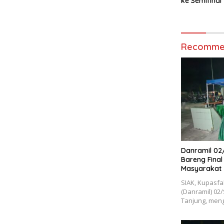
ke Semifinal
Recommen
Danramil 02/
Bareng Final
Masyarakat
SIAK, Kupasf
(Danramil) 02/
Tanjung, men