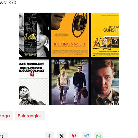
ws:
370
hraga
Bulutangkis
nt