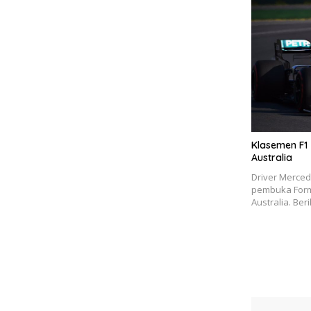
Klasemen F1 
Australia
Driver Merced
pembuka Form
Australia. Ber