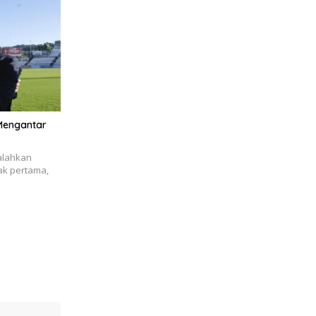
 Mengantar
galahkan
ak pertama,