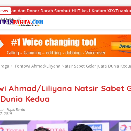
r Darah Sambut HUT ke-1 Kodam XIX/Tuanku Tambusai
News
D
hraga
Tontowi Ahmad/Liliyana Natsir Sabet Gelar Juara Dunia Kedu
wi Ahmad/Liliyana Natsir Sabet G
 Dunia Kedua
eb
-
Topik Berita
7, 2019