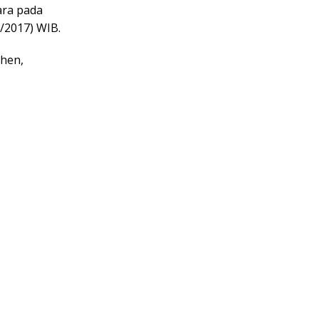
ara pada
/2017) WIB.
chen,