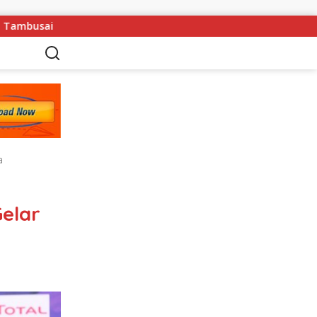
ugaan Data SPMB Berubah Drastis, LSM Desak Audit Forensik Di
a
elar