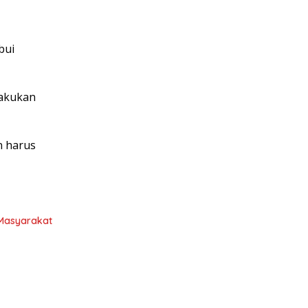
bui
lakukan
n harus
 Masyarakat