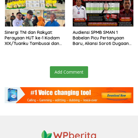
Sinergi TNI dan Rakyat:
Audiensi SPMB SMAN 1
Perayaan HUT ke-1 Kodam
Babelan Picu Pertanyaan
XIX/Tuanku Tambusai dan
Baru, Aliansi Soroti Dugaan
Brigif TP 89/Gimpam Gasib
Perubahan Data Domisili
di Kelurahan Kampung
Rempak
Add Comment