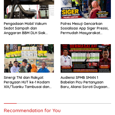
Pengadaan Mobil Vakum
Polres Mesuji Gencarkan
Sedot Sampah dan
Sosialisasi App Siger Presisi,
Anggaran BBM DLH Siak
Permudah Masyarakat
Disorot, Forkorindo Akan
Sampaikan Laporan Secara
Lapor ke APH
Digital
Sinergi TNI dan Rakyat:
Audiensi SPMB SMAN 1
Perayaan HUT ke-1 Kodam
Babelan Picu Pertanyaan
XIX/Tuanku Tambusai dan
Baru, Aliansi Soroti Dugaan
Brigif TP 89/Gimpam Gasib
Perubahan Data Domisili
di Kelurahan Kampung
Rempak
Recommendation for You