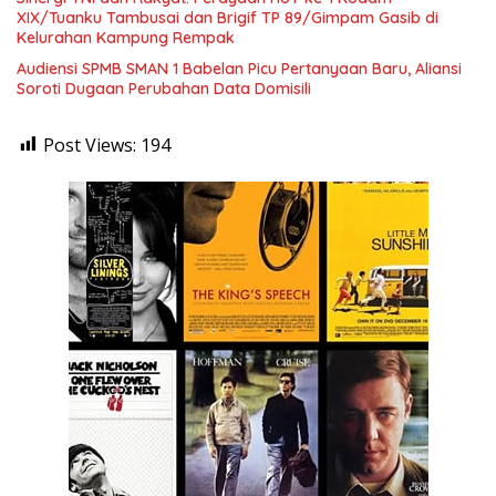
XIX/Tuanku Tambusai dan Brigif TP 89/Gimpam Gasib di
Kelurahan Kampung Rempak
Audiensi SPMB SMAN 1 Babelan Picu Pertanyaan Baru, Aliansi
Soroti Dugaan Perubahan Data Domisili
Post Views:
194