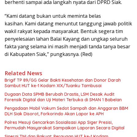
berhenti sampai ada langkah nyata dari DPRD Siak.
“Kami datang bukan untuk meminta belas
kasihan. Kami datang menuntut tanggung jawab politik
wakil rakyat kepada masyarakat. Bentuk segera tim
penyelesaian lahan Balai Kayang dan ungkap seluruh
fakta yang selama ini masih menjadi tanda tanya besar
di Kabupaten Siak,” pungkasnya. (Red)
Related News
Brigif TP 89/GG Gelar Bakti Kesehatan dan Donor Darah
Sambut HUT ke-1 Kodam XIX/Tuanku Tambusai
Dugaan Data SPMB Berubah Drastis, LSM Desak Audit
Forensik Digital dan Uji Materi Terbuka di SMAN 1 Babelan
Pengadaan Mobil Vakum Sedot Sampah dan Anggaran BBM
DLH Siak Disorot, Forkorindo Akan Lapor ke APH
Polres Mesuji Gencarkan Sosialisasi App Siger Presisi,
Permudah Masyarakat Sampaikan Laporan Secara Digital
Sinergi TNI dan Rakyat: Perayaan HUT ke-1 Kodam