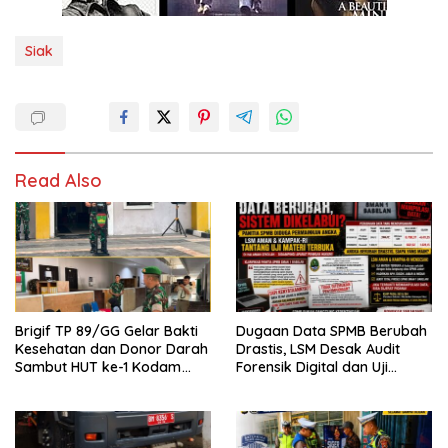
Siak
Read Also
Brigif TP 89/GG Gelar Bakti
Dugaan Data SPMB Berubah
Kesehatan dan Donor Darah
Drastis, LSM Desak Audit
Sambut HUT ke-1 Kodam
Forensik Digital dan Uji
XIX/Tuanku Tambusai
Materi Terbuka di SMAN 1
Babelan