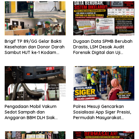
Brigif TP 89/GG Gelar Bakti
Dugaan Data SPMB Berubah
Kesehatan dan Donor Darah
Drastis, LSM Desak Audit
Sambut HUT ke-1 Kodam
Forensik Digital dan Uji
XIX/Tuanku Tambusai
Materi Terbuka di SMAN 1
Babelan
Pengadaan Mobil Vakum
Polres Mesuji Gencarkan
Sedot Sampah dan
Sosialisasi App Siger Presisi,
Anggaran BBM DLH Siak
Permudah Masyarakat
Disorot, Forkorindo Akan
Sampaikan Laporan Secara
Lapor ke APH
Digital