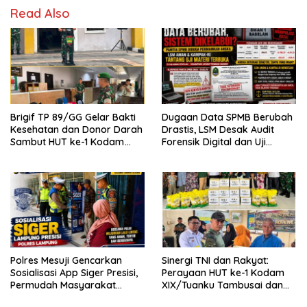
Read Also
Brigif TP 89/GG Gelar Bakti
Dugaan Data SPMB Berubah
Kesehatan dan Donor Darah
Drastis, LSM Desak Audit
Sambut HUT ke-1 Kodam
Forensik Digital dan Uji
XIX/Tuanku Tambusai
Materi Terbuka di SMAN 1
Babelan
Polres Mesuji Gencarkan
Sinergi TNI dan Rakyat:
Sosialisasi App Siger Presisi,
Perayaan HUT ke-1 Kodam
Permudah Masyarakat
XIX/Tuanku Tambusai dan
Sampaikan Laporan Secara
Brigif TP 89/Gimpam Gasib