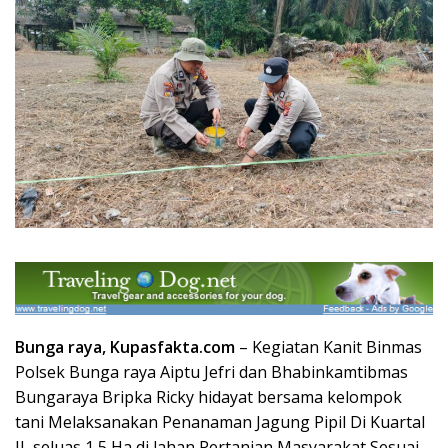
Bunga raya,
Kupas
fakta
.com
– Kegiatan Kanit Binmas
Polsek Bunga raya Aiptu Jefri dan Bhabinkamtibmas
Bungaraya Bripka Ricky hidayat bersama kelompok
tani Melaksanakan Penanaman Jagung Pipil Di Kuartal
II, seluas 1,5 Ha di lahan Pertanian Masyarakat Sesuai