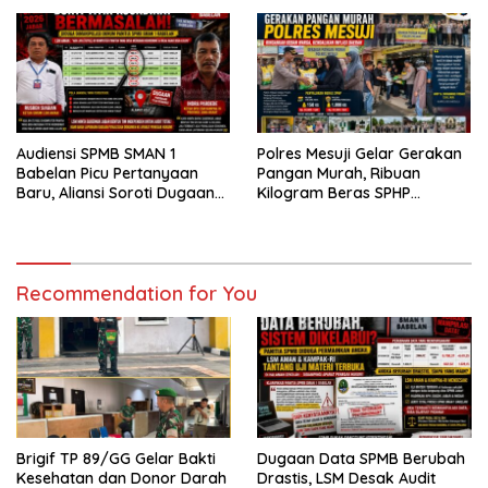
Digital
di Kelurahan Kampung
Rempak
Audiensi SPMB SMAN 1
Polres Mesuji Gelar Gerakan
Babelan Picu Pertanyaan
Pangan Murah, Ribuan
Baru, Aliansi Soroti Dugaan
Kilogram Beras SPHP
Perubahan Data Domisili
Disalurkan untuk Bantu
Warga dan Kendalikan Inflasi
Recommendation for You
Brigif TP 89/GG Gelar Bakti
Dugaan Data SPMB Berubah
Kesehatan dan Donor Darah
Drastis, LSM Desak Audit