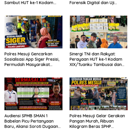
Sambut HUT ke-1 Kodam
Forensik Digital dan Uji
XIX/Tuanku Tambusai
Materi Terbuka di SMAN 1
Babelan
Polres Mesuji Gencarkan
Sinergi TNI dan Rakyat:
Sosialisasi App Siger Presisi,
Perayaan HUT ke-1 Kodam
Permudah Masyarakat
XIX/Tuanku Tambusai dan
Sampaikan Laporan Secara
Brigif TP 89/Gimpam Gasib
Digital
di Kelurahan Kampung
Rempak
Audiensi SPMB SMAN 1
Polres Mesuji Gelar Gerakan
Babelan Picu Pertanyaan
Pangan Murah, Ribuan
Baru, Aliansi Soroti Dugaan
Kilogram Beras SPHP
Perubahan Data Domisili
Disalurkan untuk Bantu