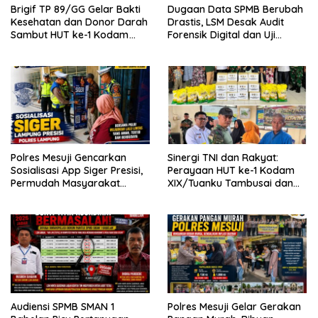
Brigif TP 89/GG Gelar Bakti
Dugaan Data SPMB Berubah
Kesehatan dan Donor Darah
Drastis, LSM Desak Audit
Sambut HUT ke-1 Kodam
Forensik Digital dan Uji
XIX/Tuanku Tambusai
Materi Terbuka di SMAN 1
Babelan
Polres Mesuji Gencarkan
Sinergi TNI dan Rakyat:
Sosialisasi App Siger Presisi,
Perayaan HUT ke-1 Kodam
Permudah Masyarakat
XIX/Tuanku Tambusai dan
Sampaikan Laporan Secara
Brigif TP 89/Gimpam Gasib
Digital
di Kelurahan Kampung
Rempak
Audiensi SPMB SMAN 1
Polres Mesuji Gelar Gerakan