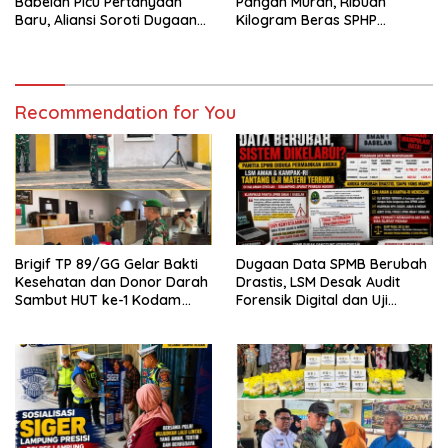
Babelan Picu Pertanyaan
Pangan Murah, Ribuan
Baru, Aliansi Soroti Dugaan
Kilogram Beras SPHP
Perubahan Data Domisili
Disalurkan untuk Bantu
Warga dan Kendalikan Inflasi
Recommendation for You
Brigif TP 89/GG Gelar Bakti
Dugaan Data SPMB Berubah
Kesehatan dan Donor Darah
Drastis, LSM Desak Audit
Sambut HUT ke-1 Kodam
Forensik Digital dan Uji
XIX/Tuanku Tambusai
Materi Terbuka di SMAN 1
Babelan