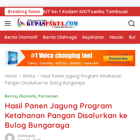
Skip to content
h Sambut HUT ke-1 Kodam XIX/Tuanku Tambusai
Breaking News
Dugaan 
Berita Otomotif
Berita Olahraga
Kejahatan
Nissan
Bulut
Home
Berita
Hasil Panen Jagung Program Ketahanan
Pangan Disalurkan ke Bulog Bungaraya
Berita
,
Ekonomi
,
Pertanian
Hasil Panen Jagung Program
Ketahanan Pangan Disalurkan ke
Bulog Bungaraya
Adminweb