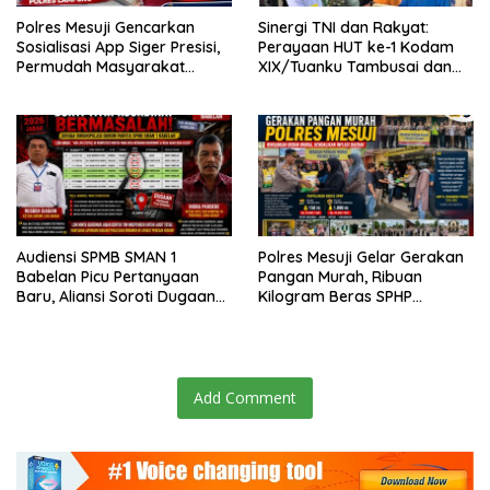
Polres Mesuji Gencarkan
Sinergi TNI dan Rakyat:
Sosialisasi App Siger Presisi,
Perayaan HUT ke-1 Kodam
Permudah Masyarakat
XIX/Tuanku Tambusai dan
Sampaikan Laporan Secara
Brigif TP 89/Gimpam Gasib
Digital
di Kelurahan Kampung
Rempak
Audiensi SPMB SMAN 1
Polres Mesuji Gelar Gerakan
Babelan Picu Pertanyaan
Pangan Murah, Ribuan
Baru, Aliansi Soroti Dugaan
Kilogram Beras SPHP
Perubahan Data Domisili
Disalurkan untuk Bantu
Warga dan Kendalikan Inflasi
Add Comment