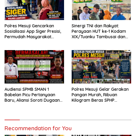
Polres Mesuji Gencarkan
Sinergi TNI dan Rakyat:
Sosialisasi App Siger Presisi,
Perayaan HUT ke-1 Kodam
Permudah Masyarakat
XIX/Tuanku Tambusai dan
Sampaikan Laporan Secara
Brigif TP 89/Gimpam Gasib
Digital
di Kelurahan Kampung
Rempak
Audiensi SPMB SMAN 1
Polres Mesuji Gelar Gerakan
Babelan Picu Pertanyaan
Pangan Murah, Ribuan
Baru, Aliansi Soroti Dugaan
Kilogram Beras SPHP
Perubahan Data Domisili
Disalurkan untuk Bantu
Warga dan Kendalikan Inflasi
Recommendation for You