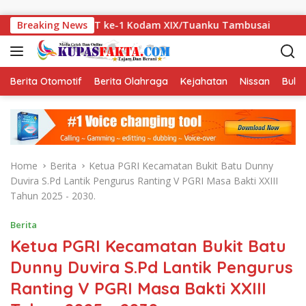
Skip to content
mbut HUT ke-1 Kodam XIX/Tuanku Tambusai
Breaking News
Dugaan Data
Berita Otomotif
Berita Olahraga
Kejahatan
Nissan
Bulut
Home
Berita
Ketua PGRI Kecamatan Bukit Batu Dunny
Duvira S.Pd Lantik Pengurus Ranting V PGRI Masa Bakti XXIII
Tahun 2025 - 2030.
Berita
Ketua PGRI Kecamatan Bukit Batu
Dunny Duvira S.Pd Lantik Pengurus
Ranting V PGRI Masa Bakti XXIII