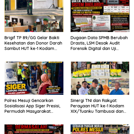
Brigif TP 89/GG Gelar Bakti
Dugaan Data SPMB Berubah
Kesehatan dan Donor Darah
Drastis, LSM Desak Audit
Sambut HUT ke-1 Kodam
Forensik Digital dan Uji
XIX/Tuanku Tambusai
Materi Terbuka di SMAN 1
Babelan
Polres Mesuji Gencarkan
Sinergi TNI dan Rakyat:
Sosialisasi App Siger Presisi,
Perayaan HUT ke-1 Kodam
Permudah Masyarakat
XIX/Tuanku Tambusai dan
Sampaikan Laporan Secara
Brigif TP 89/Gimpam Gasib
Digital
di Kelurahan Kampung
Rempak