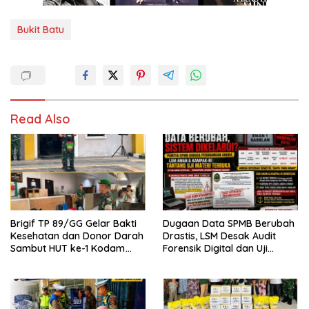
Bukit Batu
Read Also
Brigif TP 89/GG Gelar Bakti
Dugaan Data SPMB Berubah
Kesehatan dan Donor Darah
Drastis, LSM Desak Audit
Sambut HUT ke-1 Kodam
Forensik Digital dan Uji
XIX/Tuanku Tambusai
Materi Terbuka di SMAN 1
Babelan