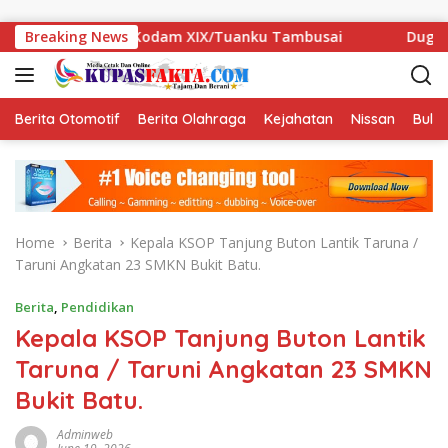
Skip to content
e-1 Kodam XIX/Tuanku Tambusai
Breaking News
Dugaan Data SPMB Beru
Berita Otomotif
Berita Olahraga
Kejahatan
Nissan
Bulut
Home
Berita
Kepala KSOP Tanjung Buton Lantik Taruna /
Taruni Angkatan 23 SMKN Bukit Batu.
Berita
,
Pendidikan
Kepala KSOP Tanjung Buton Lantik
Taruna / Taruni Angkatan 23 SMKN
Bukit Batu.
Adminweb