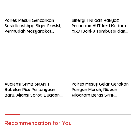
Polres Mesuji Gencarkan
Sinergi TNI dan Rakyat:
Sosialisasi App Siger Presisi,
Perayaan HUT ke-1 Kodam
Permudah Masyarakat
XIX/Tuanku Tambusai dan
Sampaikan Laporan Secara
Brigif TP 89/Gimpam Gasib
Digital
di Kelurahan Kampung
Rempak
Audiensi SPMB SMAN 1
Polres Mesuji Gelar Gerakan
Babelan Picu Pertanyaan
Pangan Murah, Ribuan
Baru, Aliansi Soroti Dugaan
Kilogram Beras SPHP
Perubahan Data Domisili
Disalurkan untuk Bantu
Warga dan Kendalikan Inflasi
Recommendation for You