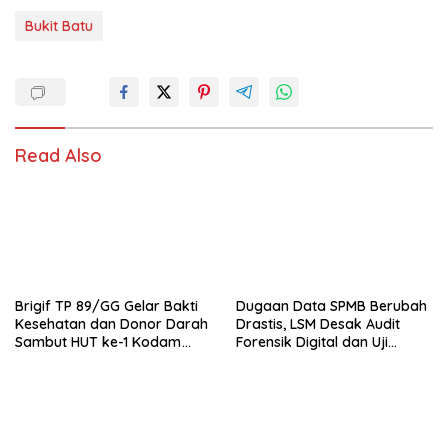
Bukit Batu
Read Also
Brigif TP 89/GG Gelar Bakti
Dugaan Data SPMB Berubah
Kesehatan dan Donor Darah
Drastis, LSM Desak Audit
Sambut HUT ke-1 Kodam
Forensik Digital dan Uji
XIX/Tuanku Tambusai
Materi Terbuka di SMAN 1
Babelan