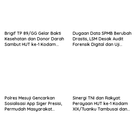
Brigif TP 89/GG Gelar Bakti
Dugaan Data SPMB Berubah
Kesehatan dan Donor Darah
Drastis, LSM Desak Audit
Sambut HUT ke-1 Kodam
Forensik Digital dan Uji
XIX/Tuanku Tambusai
Materi Terbuka di SMAN 1
Babelan
Polres Mesuji Gencarkan
Sinergi TNI dan Rakyat:
Sosialisasi App Siger Presisi,
Perayaan HUT ke-1 Kodam
Permudah Masyarakat
XIX/Tuanku Tambusai dan
Sampaikan Laporan Secara
Brigif TP 89/Gimpam Gasib
Digital
di Kelurahan Kampung
Rempak