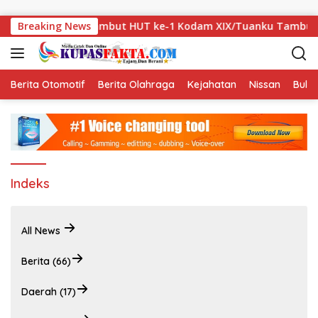
Skip to content
dan Donor Darah Sambut HUT ke-1 Kodam XIX/Tuanku Tambusai
Breaking News
Berita Otomotif
Berita Olahraga
Kejahatan
Nissan
Bulut
Indeks
All News
Berita (66)
Daerah (17)