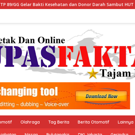
kti Kesehatan dan Donor Darah Sambut HUT ke-1 Kodam XIX/T
omotif
Olahraga
Tag Berita
Berita Otomotif
Lainnya
ejahatan
Nissan
Bulutangkis
DKI Jakarta
Gerindra