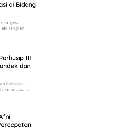
asi di Bidang
m mengawal
alui langkah
rhusip III
Mandek dan
 Parhusip III,
telah mencapai…
Afni
Percepatan