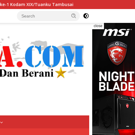
uanku Tambusai
Dugaan Data SPMB Berubah Drastis, LSM 
close