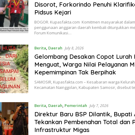
Disorot, Forkorindo Penuhi Klarifik
Pidsus Kejari
BOGOR. Kupasfakta.com Komitmen masyarakat dala
penggunaan anggaran daerah kembali ditunjukkan mel
Forum Komunikasi…
Berita
,
Daerah
July 8, 2026
Gelombang Desakan Copot Lurah Pa
Menguat, Warga Nilai Pelayanan 
Kepemimpinan Tak Berpihak
SAMOSIR, Kupasfakta.com – Kesabaran warga Kelurahan
Kecamatan Nainggolan, Kabupaten Samosir, disebut 
Berita
,
Daerah
,
Pemerintah
July 7, 2026
Direktur Baru BSP Dilantik, Bupati 
Tekankan Pembenahan Total dan 
Infrastruktur Migas