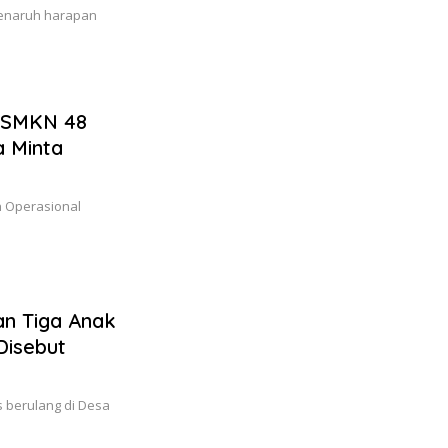
menaruh harapan
 SMKN 48
a Minta
n Operasional
an Tiga Anak
Disebut
s berulang di Desa