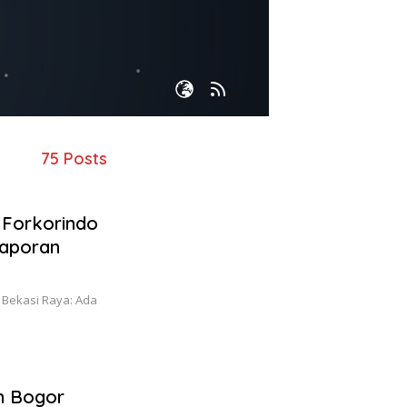
75 Posts
 Forkorindo
Laporan
 Bekasi Raya: Ada
n Bogor