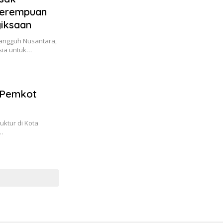
Perempuan
yiksaan
angguh Nusantara,
sia untuk…
, Pemkot
ktur di Kota
a…