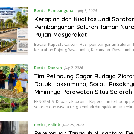
Berita
,
Pembangunan
July 3, 2026
Kerapian dan Kualitas Jadi Sorotan
Pembangunan Saluran Taman Naro
Pujian Masyarakat
Bekasi, Kupasfakta.com Hasil pembangunan Saluran 
Kelurahan Bojong Rawalumbu, Kecamatan Rawalumbu,
Berita
,
Daerah
July 2, 2026
Tim Pelindung Cagar Budaya Ziar
Datuk Laksamana, Soroti Rusakny
Minimnya Perawatan Situs Sejarah
BENGKALIS, Kupasfakta.com – Kepedulian terhadap pel
sejarah dan wisata religi kembali ditunjukkan Tim Pel
Berita
,
Politik
June 29, 2026
Perempuan Tangguh Nusantara De