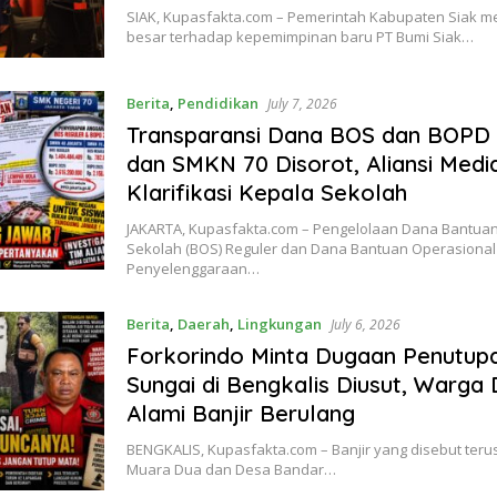
SIAK, Kupasfakta.com – Pemerintah Kabupaten Siak 
besar terhadap kepemimpinan baru PT Bumi Siak…
Berita
,
Pendidikan
July 7, 2026
Transparansi Dana BOS dan BOPD
dan SMKN 70 Disorot, Aliansi Medi
Klarifikasi Kepala Sekolah
JAKARTA, Kupasfakta.com – Pengelolaan Dana Bantua
Sekolah (BOS) Reguler dan Dana Bantuan Operasional
Penyelenggaraan…
Berita
,
Daerah
,
Lingkungan
July 6, 2026
Forkorindo Minta Dugaan Penutup
Sungai di Bengkalis Diusut, Warga 
Alami Banjir Berulang
BENGKALIS, Kupasfakta.com – Banjir yang disebut teru
Muara Dua dan Desa Bandar…