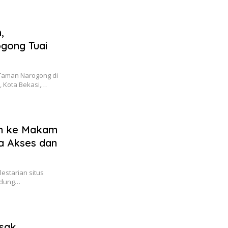
,
gong Tuai
Taman Narogong di
 Kota Bekasi,…
ah ke Makam
a Akses dan
estarian situs
indung…
sak