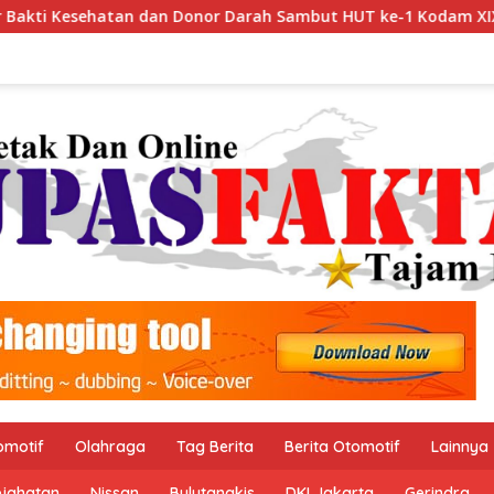
 Donor Darah Sambut HUT ke-1 Kodam XIX/Tuanku Tambusai
omotif
Olahraga
Tag Berita
Berita Otomotif
Lainnya
ejahatan
Nissan
Bulutangkis
DKI Jakarta
Gerindra