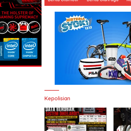
e
Kepolisian