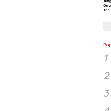
Tung
Gela
Tahu
Jon
Pop
1
2
3
4