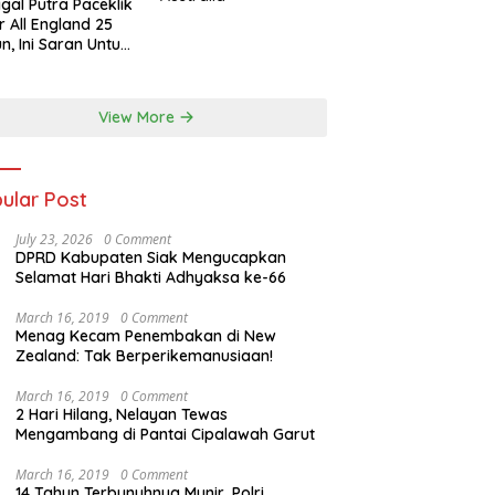
gal Putra Paceklik
r All England 25
n, Ini Saran Untuk
atan dkk
View More
ular Post
July 23, 2026
0 Comment
DPRD Kabupaten Siak Mengucapkan
Selamat Hari Bhakti Adhyaksa ke-66
March 16, 2019
0 Comment
Menag Kecam Penembakan di New
Zealand: Tak Berperikemanusiaan!
March 16, 2019
0 Comment
2 Hari Hilang, Nelayan Tewas
Mengambang di Pantai Cipalawah Garut
March 16, 2019
0 Comment
14 Tahun Terbunuhnya Munir, Polri