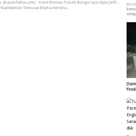
 (Kupasfakta.com) – Kanit Binmas Polsek Bunga raya Aiptu Jefri
Ini 
nkamtibmas Temusai Bripka Hendra…
kate
widg
Danr
Fina