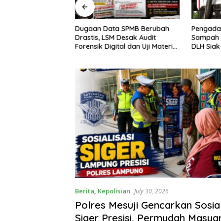
Dugaan Data SPMB Berubah
Pengada
/GG Gelar Bakti
Drastis, LSM Desak Audit
Sampah 
dan Donor Darah
Forensik Digital dan Uji Materi
DLH Siak
 ke-1 Kodam
Terbuka di SMAN 1 Babelan
Akan Lap
 Tambusai
Berita
,
Kepolisian
July 30, 2026
Polres Mesuji Gencarkan Sosial
Siger Presisi, Permudah Masya