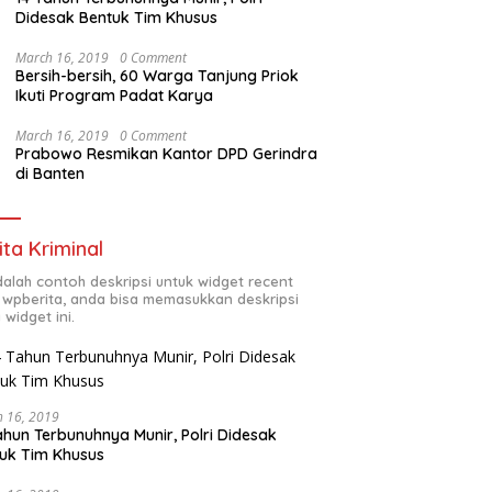
Didesak Bentuk Tim Khusus
March 16, 2019
0 Comment
Bersih-bersih, 60 Warga Tanjung Priok
Ikuti Program Padat Karya
March 16, 2019
0 Comment
Prabowo Resmikan Kantor DPD Gerindra
di Banten
ita Kriminal
adalah contoh deskripsi untuk widget recent
 wpberita, anda bisa memasukkan deskripsi
 widget ini.
 16, 2019
ahun Terbunuhnya Munir, Polri Didesak
uk Tim Khusus