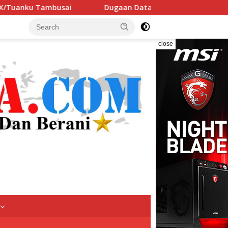
Dugaan Data SPMB Berubah Drastis, LSM Desak Audit Forens
close