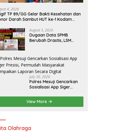
gust 4, 2026
igif TP 89/GG Gelar Bakti Kesehatan dan
onor Darah Sambut HUT ke-1 Kodam
X/Tuanku Tambusai
August 3, 2026
Dugaan Data SPMB
Berubah Drastis, LSM
Desak Audit Forensik
Digital dan Uji Materi
Terbuka di SMAN 1 Babelan
July 30, 2026
Polres Mesuji Gencarkan
Sosialisasi App Siger
Presisi, Permudah
Masyarakat Sampaikan
View More
Laporan Secara Digital
ita Olahraga