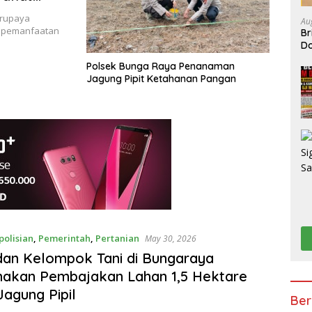
ital
erupaya
Au
i pemanfaatan
Br
D
XI
Polsek Bunga Raya Penanaman
Jagung Pipit Ketahanan Pangan
polisian
,
Pemerintah
,
Pertanian
May 30, 2026
 dan Kelompok Tani di Bungaraya
nakan Pembajakan Lahan 1,5 Hektare
Jagung Pipil
Ber