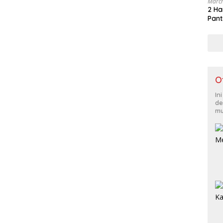
March
2 Ha
Pant
O
In
de
mu