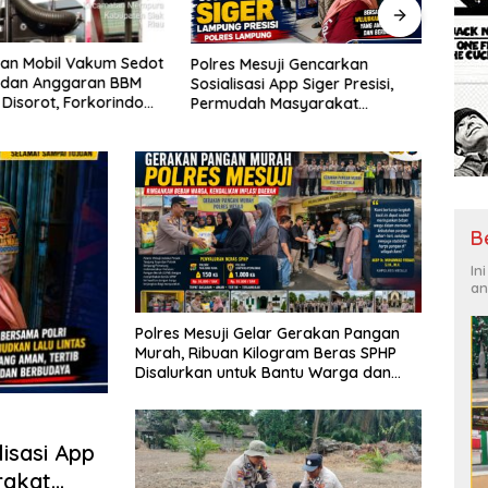
an Mobil Vakum Sedot
Siner
Polres Mesuji Gencarkan
dan Anggaran BBM
Pera
Sosialisasi App Siger Presisi,
 Disorot, Forkorindo
XIX/
Permudah Masyarakat
or ke APH
Brigi
Sampaikan Laporan Secara
Kelu
Digital
B
In
an
Polres Mesuji Gelar Gerakan Pangan
Murah, Ribuan Kilogram Beras SPHP
Disalurkan untuk Bantu Warga dan
Kendalikan Inflasi
isasi App
rakat