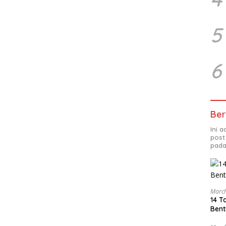
5
6
Ber
Ini 
post
pada
March
14 T
Bent