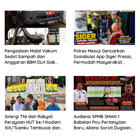
XIX/Tuanku Tambusai
Materi Terbuka di SMAN 1
Babelan
Pengadaan Mobil Vakum
Polres Mesuji Gencarkan
Sedot Sampah dan
Sosialisasi App Siger Presisi,
Anggaran BBM DLH Siak
Permudah Masyarakat
Disorot, Forkorindo Akan
Sampaikan Laporan Secara
Lapor ke APH
Digital
Sinergi TNI dan Rakyat:
Audiensi SPMB SMAN 1
Perayaan HUT ke-1 Kodam
Babelan Picu Pertanyaan
XIX/Tuanku Tambusai dan
Baru, Aliansi Soroti Dugaan
Brigif TP 89/Gimpam Gasib
Perubahan Data Domisili
di Kelurahan Kampung