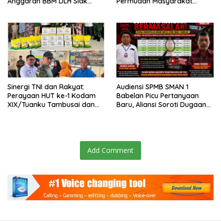
Anggaran BBM DLH Siak
Permudah Masyarakat
Disorot, Forkorindo Akan
Sampaikan Laporan Secara
Lapor ke APH
Digital
Sinergi TNI dan Rakyat:
Audiensi SPMB SMAN 1
Perayaan HUT ke-1 Kodam
Babelan Picu Pertanyaan
XIX/Tuanku Tambusai dan
Baru, Aliansi Soroti Dugaan
Brigif TP 89/Gimpam Gasib
Perubahan Data Domisili
di Kelurahan Kampung
Rempak
Add Comment