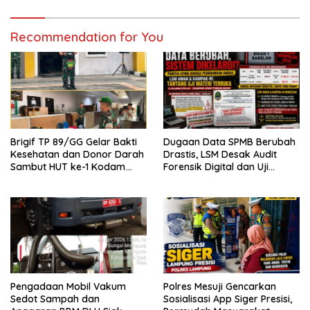
Rempak
Recommendation for You
Brigif TP 89/GG Gelar Bakti
Dugaan Data SPMB Berubah
Kesehatan dan Donor Darah
Drastis, LSM Desak Audit
Sambut HUT ke-1 Kodam
Forensik Digital dan Uji
XIX/Tuanku Tambusai
Materi Terbuka di SMAN 1
Babelan
Pengadaan Mobil Vakum
Polres Mesuji Gencarkan
Sedot Sampah dan
Sosialisasi App Siger Presisi,