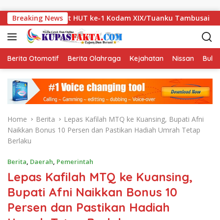
Skip to content
ah Sambut HUT ke-1 Kodam XIX/Tuanku Tambusai
Breaking News
Dugaan
Berita Otomotif
Berita Olahraga
Kejahatan
Nissan
Bulut
Home
Berita
Lepas Kafilah MTQ ke Kuansing, Bupati Afni
Naikkan Bonus 10 Persen dan Pastikan Hadiah Umrah Tetap
Berlaku
Berita
,
Daerah
,
Pemerintah
Lepas Kafilah MTQ ke Kuansing,
Bupati Afni Naikkan Bonus 10
Persen dan Pastikan Hadiah