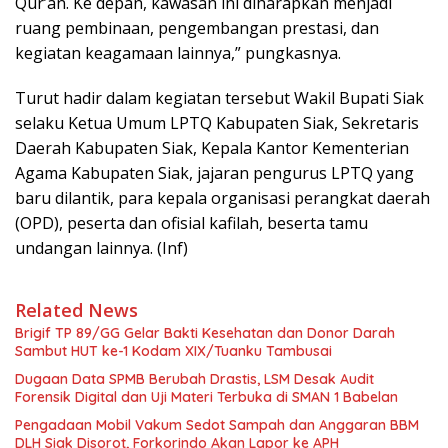
Qur’an. Ke depan, kawasan ini diharapkan menjadi
ruang pembinaan, pengembangan prestasi, dan
kegiatan keagamaan lainnya,” pungkasnya.
Turut hadir dalam kegiatan tersebut Wakil Bupati Siak
selaku Ketua Umum LPTQ Kabupaten Siak, Sekretaris
Daerah Kabupaten Siak, Kepala Kantor Kementerian
Agama Kabupaten Siak, jajaran pengurus LPTQ yang
baru dilantik, para kepala organisasi perangkat daerah
(OPD), peserta dan ofisial kafilah, beserta tamu
undangan lainnya. (Inf)
Related News
Brigif TP 89/GG Gelar Bakti Kesehatan dan Donor Darah
Sambut HUT ke-1 Kodam XIX/Tuanku Tambusai
Dugaan Data SPMB Berubah Drastis, LSM Desak Audit
Forensik Digital dan Uji Materi Terbuka di SMAN 1 Babelan
Pengadaan Mobil Vakum Sedot Sampah dan Anggaran BBM
DLH Siak Disorot, Forkorindo Akan Lapor ke APH