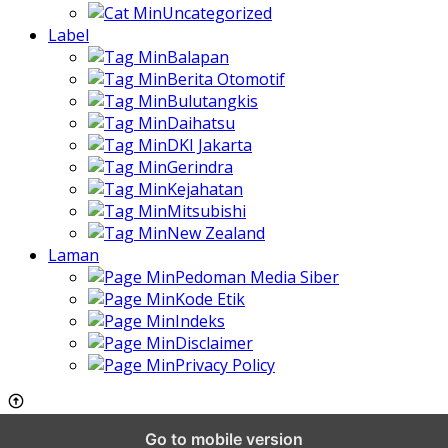
Uncategorized
Label
Balapan
Berita Otomotif
Bulutangkis
Daihatsu
DKI Jakarta
Gerindra
Kejahatan
Mitsubishi
New Zealand
Laman
Pedoman Media Siber
Kode Etik
Indeks
Disclaimer
Privacy Policy
Go to mobile version