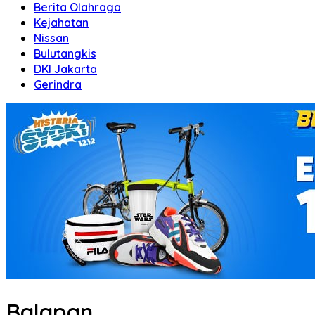
Berita Olahraga
Kejahatan
Nissan
Bulutangkis
DKI Jakarta
Gerindra
Balapan