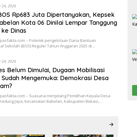
y 24, 2026
BOS Rp683 Juta Dipertanyakan, Kepsek
belan Kota 06 Dinilai Lempar Tanggung
 ke Dinas
upasfakta.com – Polemik pengelolaan Dana Bantuan
al Sekolah (BOS) Reguler Tahun Anggaran 2025 di…
y 24, 2026
es Belum Dimulai, Dugaan Mobilisasi
 Sudah Mengemuka: Demokrasi Desa
cam?
upasfakta.com – Suasana menjelang Pemilihan Kepala Desa
) Kedung Jaya, Kecamatan Babelan, Kabupaten Bekasi,…