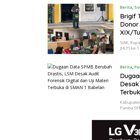
Fakta
Berita
,
So
Brigif
Donor
XIX/T
SIAK, Kup
(HUT) ke-
Berita
,
Pe
Dugaa
Desak 
Terbuk
Kabupaten 
Panitia S