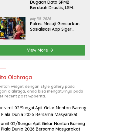
Dugaan Data SPMB
Berubah Drastis, LSM
Desak Audit Forensik
Digital dan Uji Materi
July 30, 2026
Polres Mesuji Gencarkan
Terbuka di SMAN 1 Babelan
Sosialisasi App Siger
Presisi, Permudah
Masyarakat Sampaikan
Laporan Secara Digital
View More
ita Olahraga
contoh widget dengan style gallery pada
gori olahraga, anda bisa mengaturnya pada
et recent post wpberita.
amil 02/Sungai Apit Gelar Nonton Bareng
l Piala Dunia 2026 Bersama Masyarakat