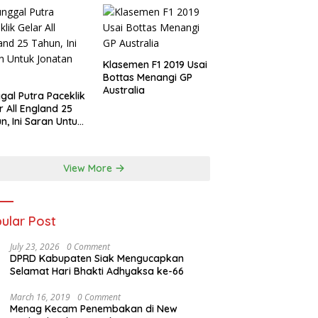
Klasemen F1 2019 Usai
Bottas Menangi GP
Australia
gal Putra Paceklik
r All England 25
n, Ini Saran Untuk
atan dkk
View More
ular Post
July 23, 2026
0 Comment
DPRD Kabupaten Siak Mengucapkan
Selamat Hari Bhakti Adhyaksa ke-66
March 16, 2019
0 Comment
Menag Kecam Penembakan di New