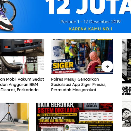
Polres Mesuji Gencarkan
Siner
an Mobil Vakum Sedot
Sosialisasi App Siger Presisi,
Pera
dan Anggaran BBM
Permudah Masyarakat
XIX/
 Disorot, Forkorindo
Sampaikan Laporan Secara
Brigi
or ke APH
Digital
Kelu