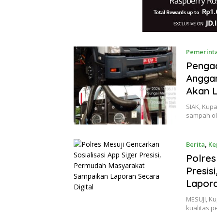
Pemerint
Penga
Anggar
Akan 
SIAK, Kup
sampah ol
Berita
,
Ke
Polres
Presis
Lapora
MESUJI, K
kualitas p