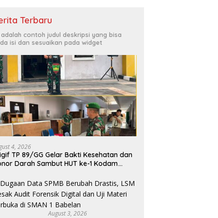
erita Terbaru
i adalah contoh judul deskripsi yang bisa
da isi dan sesuaikan pada widget
gust 4, 2026
igif TP 89/GG Gelar Bakti Kesehatan dan
onor Darah Sambut HUT ke-1 Kodam
X/Tuanku Tambusai
August 3, 2026