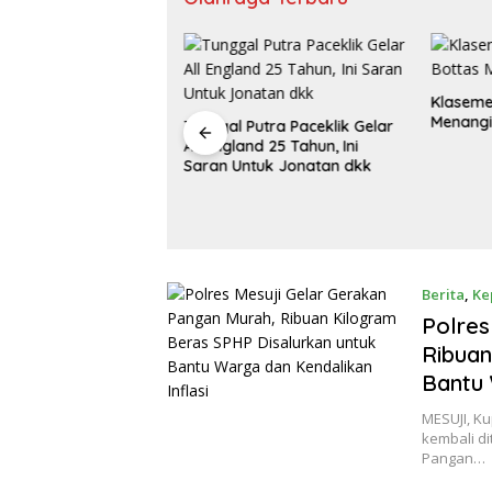
Klaseme
Menangi
Tunggal Putra Paceklik Gelar
All England 25 Tahun, Ini
 02/Sungai Apit
Saran Untuk Jonatan dkk
nton Bareng Final
nia 2026 Bersama
kat
Berita
,
Ke
Polres
Ribuan
Bantu 
MESUJI, K
kembali d
Pangan…