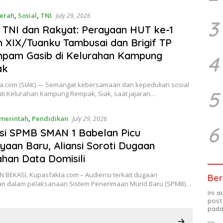
erah
,
Sosial
,
TNI
July 29, 2026
3
i TNI dan Rakyat: Perayaan HUT ke-1
XIX/Tuanku Tambusai dan Brigif TP
mpam Gasib di Kelurahan Kampung
4
ak
a.com (SIAK) — Semangat kebersamaan dan kepedulian sosial
5
ti Kelurahan Kampung Rempak, Siak, saat jajaran…
merintah
,
Pendidikan
July 29, 2026
6
si SPMB SMAN 1 Babelan Picu
yaan Baru, Aliansi Soroti Dugaan
han Data Domisili
 BEKASI, Kupasfakta.com – Audiensi terkait dugaan
Ber
an dalam pelaksanaan Sistem Penerimaan Murid Baru (SPMB)…
Ini 
post
pada