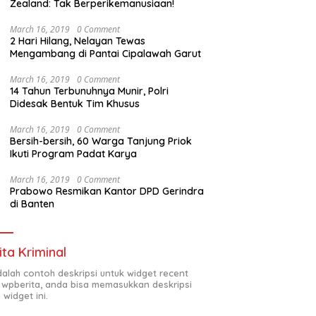
Zealand: Tak Berperikemanusiaan!
March 16, 2019
0 Comment
2 Hari Hilang, Nelayan Tewas
Mengambang di Pantai Cipalawah Garut
March 16, 2019
0 Comment
14 Tahun Terbunuhnya Munir, Polri
Didesak Bentuk Tim Khusus
March 16, 2019
0 Comment
Bersih-bersih, 60 Warga Tanjung Priok
Ikuti Program Padat Karya
March 16, 2019
0 Comment
Prabowo Resmikan Kantor DPD Gerindra
di Banten
ita Kriminal
adalah contoh deskripsi untuk widget recent
 wpberita, anda bisa memasukkan deskripsi
 widget ini.