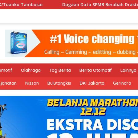
Dugaan Data SPMB Berubah Drastis, LSM Desak Audit Forensik
omotif
Olahraga
Tag Berita
Berita Otomotif
Lainnya
ejahatan
Nissan
Bulutangkis
DKI Jakarta
Gerindra