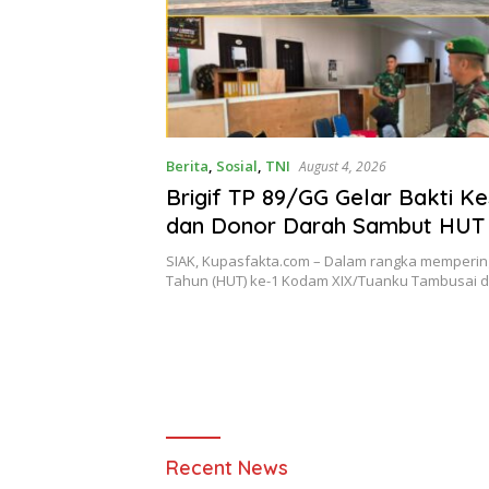
Berita
,
Sosial
,
TNI
August 4, 2026
Brigif TP 89/GG Gelar Bakti K
dan Donor Darah Sambut HUT 
Kodam XIX/Tuanku Tambusai
SIAK, Kupasfakta.com – Dalam rangka mempering
Tahun (HUT) ke-1 Kodam XIX/Tuanku Tambusai 
Kupas
Recent News