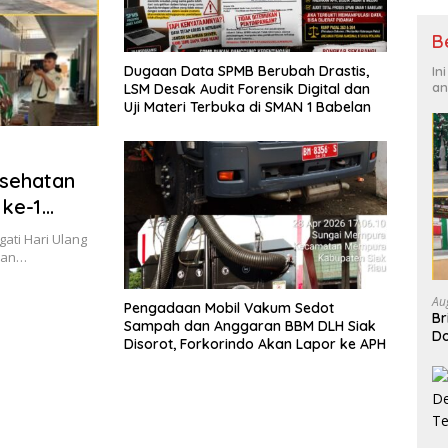
B
Dugaan Data SPMB Berubah Drastis,
In
an
LSM Desak Audit Forensik Digital dan
Uji Materi Terbuka di SMAN 1 Babelan
esehatan
ke-1
ati Hari Ulang
dan…
Au
Pengadaan Mobil Vakum Sedot
Br
Sampah dan Anggaran BBM DLH Siak
D
Disorot, Forkorindo Akan Lapor ke APH
XI