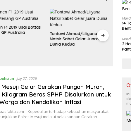
March
14 T
n F1 2019 Usai Bottas
Bent
 GP Australia
Tontowi Ahmad/Liliyana
Natsir Sabet Gelar Juara
March
2 Ha
Dunia Kedua
Pergant
Pant
Mengant
Semifin
polisian
July 27, 2026
O
 Mesuji Gelar Gerakan Pangan Murah,
 Kilogram Beras SPHP Disalurkan untuk
In
de
Warga dan Kendalikan Inflasi
mu
upasfakta.com – Kepedulian terhadap kebutuhan masyarakat
itunjukkan Polres Mesuji melalui pelaksanaan Gerakan