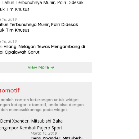
 16, 2019
ahun Terbunuhnya Munir, Polri Didesak
uk Tim Khusus
Tunggal
All Eng
 16, 2019
Danramil 02/Sungai Apit
ri Hilang, Nelayan Tewas Mengambang di
Saran 
Gelar Nonton Bareng Final
ian Jitu Luis Milla yang
ai Cipalawah Garut
Piala Dunia 2026 Bersama
ar Indonesia ke
Masyarakat
al
View More
tomotif
i adalah contoh keterangan untuk widget
ngan kategori otomotif, anda bisa dengan
dah memasukkannya pada widget.
March 16, 2019
Demi Xpander, Mitsubishi