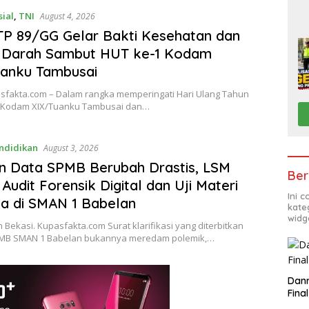
sial
,
TNI
August 4, 2026
 TP 89/GG Gelar Bakti Kesehatan dan
 Darah Sambut HUT ke-1 Kodam
uanku Tambusai
asfakta.com – Dalam rangka memperingati Hari Ulang Tahun
1 Kodam XIX/Tuanku Tambusai dan…
ndidikan
August 3, 2026
n Data SPMB Berubah Drastis, LSM
Ber
Audit Forensik Digital dan Uji Materi
Ini 
a di SMAN 1 Babelan
kate
widg
Bekasi. Kupasfakta.com Surat klarifikasi yang diterbitkan
PMB SMAN 1 Babelan bukannya meredam polemik,…
Danr
Fina