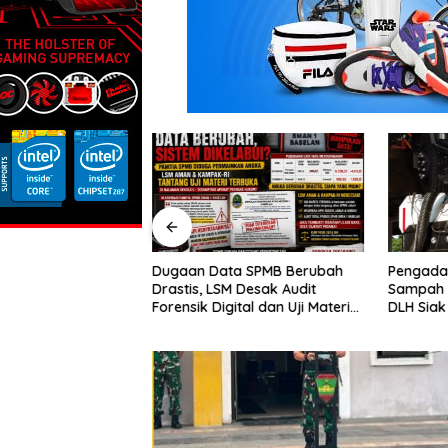
/GG Gelar Bakti
Dugaan Data SPMB Berubah
Pengada
dan Donor Darah
Drastis, LSM Desak Audit
Sampah 
 ke-1 Kodam
Forensik Digital dan Uji Materi
DLH Siak
 Tambusai
Terbuka di SMAN 1 Babelan
Akan Lap