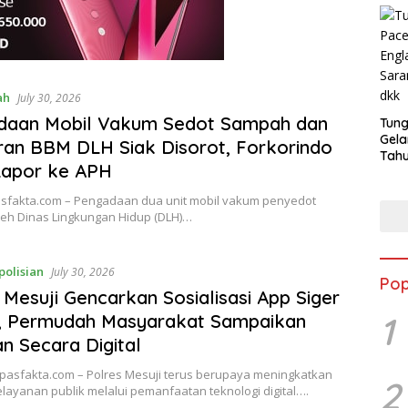
ah
July 30, 2026
daan Mobil Vakum Sedot Sampah dan
Tung
Gela
an BBM DLH Siak Disorot, Forkorindo
Tahu
Lapor ke APH
Jon
asfakta.com – Pengadaan dua unit mobil vakum penyedot
eh Dinas Lingkungan Hidup (DLH)…
polisian
July 30, 2026
Pop
 Mesuji Gencarkan Sosialisasi App Siger
1
i, Permudah Masyarakat Sampaikan
n Secara Digital
upasfakta.com – Polres Mesuji terus berupaya meningkatkan
2
elayanan publik melalui pemanfaatan teknologi digital….