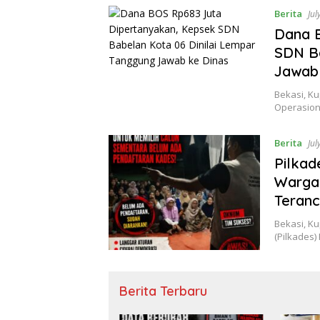
Berita
Jul
Dana 
SDN Ba
Jawab
Bekasi, K
Operasion
Berita
Jul
Pilkad
Warga
Teran
Bekasi, K
(Pilkades
Berita Terbaru