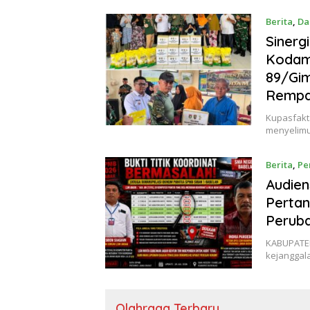
Berita
,
Da
Sinerg
Kodam 
89/Gi
Remp
Kupasfakt
menyelimu
Berita
,
Pe
Audien
Pertan
Peruba
KABUPATEN
kejanggal
Olahraga Terbaru